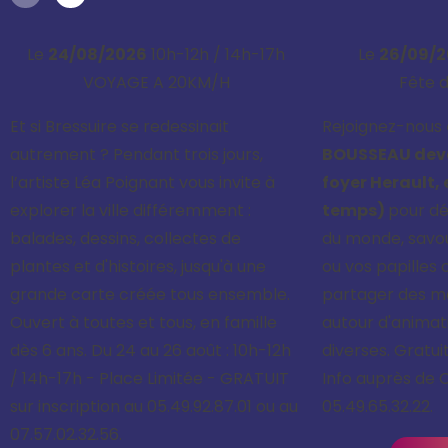
Le
24/08/2026
10h-12h / 14h-17h
Le
26/09/
VOYAGE A 20KM/H
Fête d
Et si Bressuire se redessinait
Rejoignez-nous
autrement ? Pendant trois jours,
BOUSSEAU deva
l’artiste Léa Poignant vous invite à
foyer Herault,
explorer la ville différemment :
temps)
pour dé
balades, dessins, collectes de
du monde, savo
plantes et d'histoires, jusqu'à une
ou vos papilles
grande carte créée tous ensemble.
partager des 
Ouvert à toutes et tous, en famille
autour d'animati
dès 6 ans. Du 24 au 26 août : 10h-12h
diverses. Gratui
/ 14h-17h - Place Limitée - GRATUIT
Info auprès de 
sur inscription au 05.49.92.87.01 ou au
05.49.65.32.22.
07.57.02.32.56.