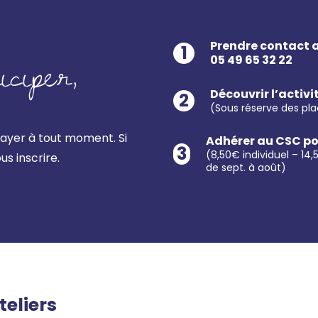
Prendre contact a
1
ciper,
05 49 65 32 22
Découvrir l’activi
2
(Sous réserve des pla
ayer à tout moment. Si
Adhérer au CSC pou
3
(8,50€ individuel – 14
ous inscrire.
de sept. à août)
eliers