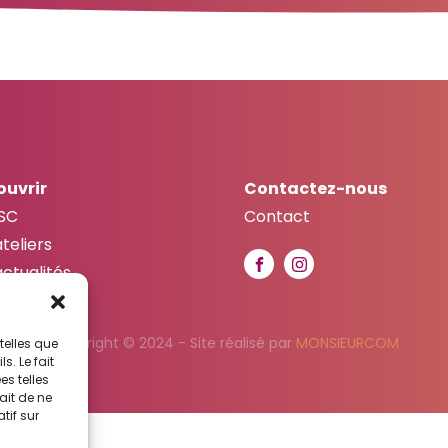
ouvrir
Contactez-nous
SC
Contact
ateliers
actualités
Copyright © 2024 - Site réalisé par
MONSIEURCOM
telles que
. Le fait
s telles
ait de ne
tif sur