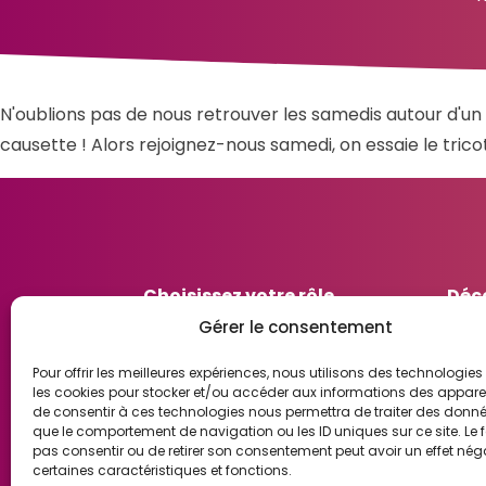
N'oublions pas de nous retrouver les samedis autour d'un 
causette ! Alors rejoignez-nous samedi, on essaie le tricot
Choisissez votre rôle
Déc
Participer un à atelier
Le C
Gérer le consentement
Aider en devenant bénévole
Les 
Pour offrir les meilleures expériences, nous utilisons des technologies 
Proposer un atelier
Les 
les cookies pour stocker et/ou accéder aux informations des appareils
de consentir à ces technologies nous permettra de traiter des donnée
que le comportement de navigation ou les ID uniques sur ce site. Le f
pas consentir ou de retirer son consentement peut avoir un effet néga
certaines caractéristiques et fonctions.