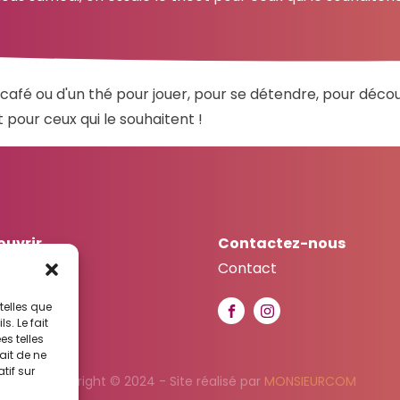
café ou d'un thé pour jouer, pour se détendre, pour décou
 pour ceux qui le souhaitent !
ouvrir
Contactez-nous
SC
Contact
ateliers
telles que
actualités
. Le fait
s telles
ait de ne
tif sur
Copyright © 2024 - Site réalisé par
MONSIEURCOM