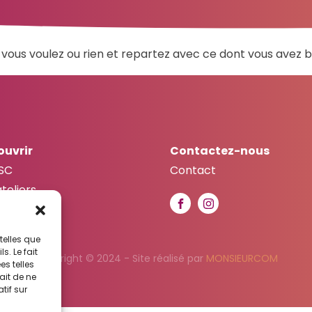
ous voulez ou rien et repartez avec ce dont vous avez b
ouvrir
Contactez-nous
SC
Contact
ateliers
actualités
telles que
. Le fait
Copyright © 2024 - Site réalisé par
MONSIEURCOM
s telles
ait de ne
tif sur